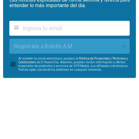
entender lo más importante del día.
Regístrate a Boletín A.M.
Al someter tu correo electrónico, aceptas la
Política de Privacidad
y
Términos y
Condiciones
de El Nuevo Día. Además, aceptas recibir información u ofertas
especiales de productos o servicios de GFR Media, sus afiliadas o de terceros.
Podrás optar salirte de los boletines en cualquier momento.