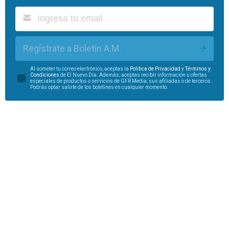
Regístrate a Boletín A.M.
Al someter tu correo electrónico, aceptas la
Política de Privacidad
y
Términos y
Condiciones
de El Nuevo Día. Además, aceptas recibir información u ofertas
especiales de productos o servicios de GFR Media, sus afiliadas o de terceros.
Podrás optar salirte de los boletines en cualquier momento.