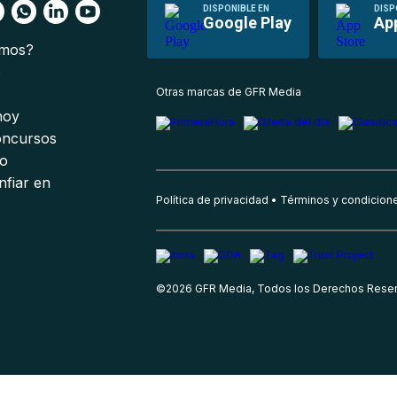
DISPONIBLE EN
DISP
Google Play
Ap
omos?
s
Otras marcas de GFR Media
 hoy
oncursos
io
nfiar en
Política de privacidad
Términos y condicion
©
2026
GFR Media, Todos los Derechos Rese