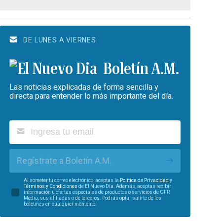
DE LUNES A VIERNES
Boletín A.M.
Las noticias explicadas de forma sencilla y
directa para entender lo más importante del día.
Regístrate a Boletín A.M.
Al someter tu correo electrónico, aceptas la
Política de Privacidad
y
Términos y Condiciones
de El Nuevo Día. Además, aceptas recibir
información u ofertas especiales de productos o servicios de GFR
Media, sus afiliadas o de terceros. Podrás optar salirte de los
boletines en cualquier momento.