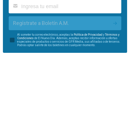
Regístrate a Boletín A.M.
Al someter tu correo electrónico, aceptas la
Política de Privacidad
y
Términos y
Condiciones
de El Nuevo Día. Además, aceptas recibir información u ofertas
especiales de productos o servicios de GFR Media, sus afiliadas o de terceros.
Podrás optar salirte de los boletines en cualquier momento.