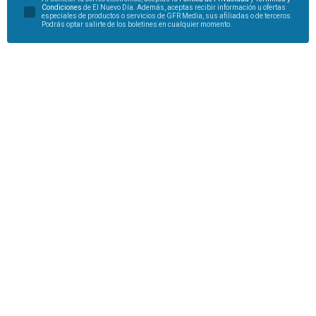
Condiciones
de El Nuevo Día. Además, aceptas recibir información u ofertas
especiales de productos o servicios de GFR Media, sus afiliadas o de terceros.
Podrás optar salirte de los boletines en cualquier momento.