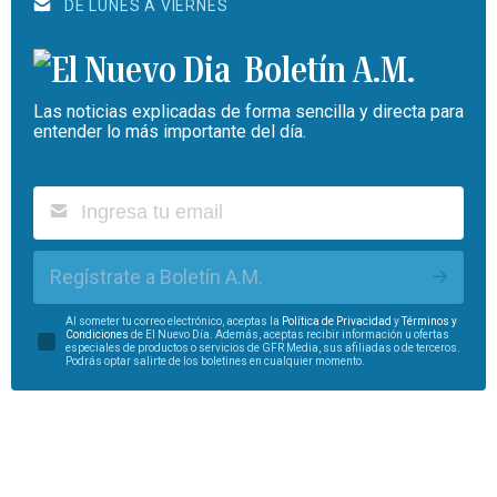
DE LUNES A VIERNES
Boletín A.M.
Las noticias explicadas de forma sencilla y directa para
entender lo más importante del día.
Regístrate a Boletín A.M.
Al someter tu correo electrónico, aceptas la
Política de Privacidad
y
Términos y
Condiciones
de El Nuevo Día. Además, aceptas recibir información u ofertas
especiales de productos o servicios de GFR Media, sus afiliadas o de terceros.
Podrás optar salirte de los boletines en cualquier momento.