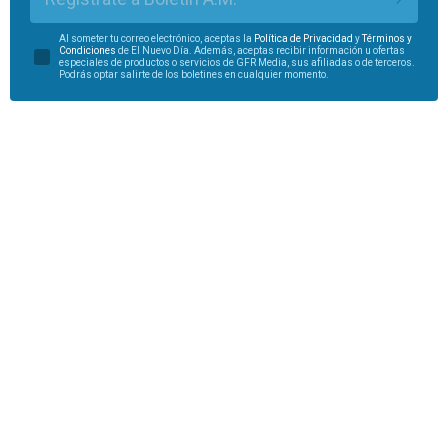
Al someter tu correo electrónico, aceptas la
Política de Privacidad
y
Términos y
Condiciones
de El Nuevo Día. Además, aceptas recibir información u ofertas
especiales de productos o servicios de GFR Media, sus afiliadas o de terceros.
Podrás optar salirte de los boletines en cualquier momento.