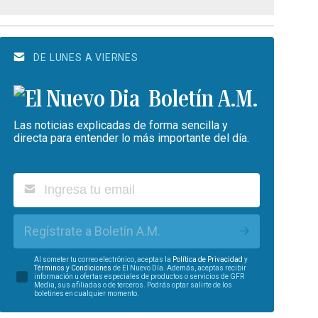
DE LUNES A VIERNES
Boletín A.M.
Las noticias explicadas de forma sencilla y
directa para entender lo más importante del día.
Regístrate a Boletín A.M.
Al someter tu correo electrónico, aceptas la
Política de Privacidad
y
Términos y Condiciones
de El Nuevo Día. Además, aceptas recibir
información u ofertas especiales de productos o servicios de GFR
Media, sus afiliadas o de terceros. Podrás optar salirte de los
boletines en cualquier momento.