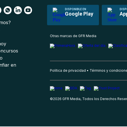
DISPONIBLE EN
DISP
Google Play
Ap
omos?
s
Otras marcas de GFR Media
 hoy
oncursos
io
nfiar en
Política de privacidad
Términos y condicion
©
2026
GFR Media, Todos los Derechos Rese