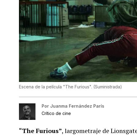
Escena de la película "The Furious".
(
Suministrada
)
Por
Juanma Fernández París
Crítico de cine
“The Furious”
, largometraje de Lionsgate