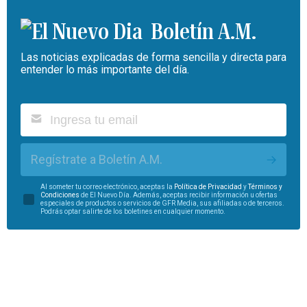
Boletín A.M.
Las noticias explicadas de forma sencilla y directa para
entender lo más importante del día.
Regístrate a Boletín A.M.
Al someter tu correo electrónico, aceptas la
Política de Privacidad
y
Términos y
Condiciones
de El Nuevo Día. Además, aceptas recibir información u ofertas
especiales de productos o servicios de GFR Media, sus afiliadas o de terceros.
Podrás optar salirte de los boletines en cualquier momento.