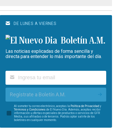
DE LUNES A VIERNES
Boletín A.M.
Las noticias explicadas de forma sencilla y
directa para entender lo más importante del día.
Regístrate a Boletín A.M.
Al someter tu correo electrónico, aceptas la
Política de Privacidad
y
Términos y Condiciones
de El Nuevo Día. Además, aceptas recibir
información u ofertas especiales de productos o servicios de GFR
Media, sus afiliadas o de terceros. Podrás optar salirte de los
boletines en cualquier momento.