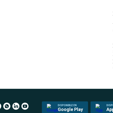
DISPONIBLE EN
DISP
Google Play
Ap