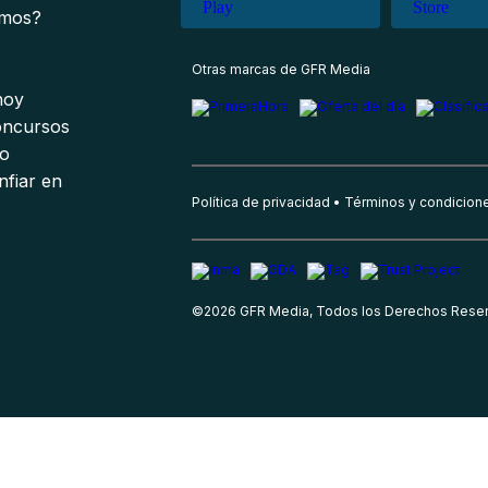
omos?
s
Otras marcas de GFR Media
 hoy
oncursos
io
nfiar en
Política de privacidad
Términos y condicion
©
2026
GFR Media, Todos los Derechos Rese