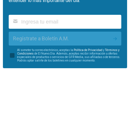
entender lo más importante del día.
Regístrate a Boletín A.M.
Al someter tu correo electrónico, aceptas la
Política de Privacidad
y
Términos y
Condiciones
de El Nuevo Día. Además, aceptas recibir información u ofertas
especiales de productos o servicios de GFR Media, sus afiliadas o de terceros.
Podrás optar salirte de los boletines en cualquier momento.