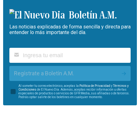
Boletín A.M.
Las noticias explicadas de forma sencilla y directa para
entender lo más importante del día.
Regístrate a Boletín A.M.
Al someter tu correo electrónico, aceptas la
Política de Privacidad
y
Términos y
Condiciones
de El Nuevo Día. Además, aceptas recibir información u ofertas
especiales de productos o servicios de GFR Media, sus afiliadas o de terceros.
Podrás optar salirte de los boletines en cualquier momento.