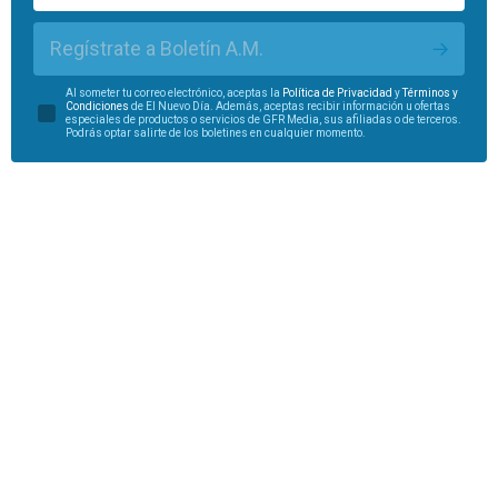
Regístrate a Boletín A.M.
Al someter tu correo electrónico, aceptas la
Política de Privacidad
y
Términos y
Condiciones
de El Nuevo Día. Además, aceptas recibir información u ofertas
especiales de productos o servicios de GFR Media, sus afiliadas o de terceros.
Podrás optar salirte de los boletines en cualquier momento.