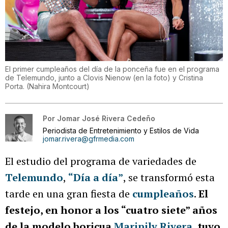
El primer cumpleaños del día de la ponceña fue en el programa
de Telemundo, junto a Clovis Nienow (en la foto) y Cristina
Porta.
(
Nahira Montcourt
)
Por
Jomar José Rivera Cedeño
Periodista de Entretenimiento y Estilos de Vida
jomar.rivera@gfrmedia.com
El estudio del programa de variedades de
Telemundo
,
“Día a día”
, se transformó esta
tarde en una gran fiesta de
cumpleaños
.
El
festejo, en honor a los “cuatro siete” años
de la modelo boricua
Maripily Rivera
, tuvo