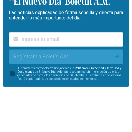
Boletín A.M.
Las noticias explicadas de forma sencilla y directa para
entender lo más importante del día.
Regístrate a Boletín A.M.
Al someter tu correo electrónico, aceptas la
Política de Privacidad
y
Términos y
Condiciones
de El Nuevo Día. Además, aceptas recibir información u ofertas
especiales de productos o servicios de GFR Media, sus afiliadas o de terceros.
Podrás optar salirte de los boletines en cualquier momento.