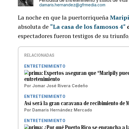
Periodista de Entretenimiento y Estilos de Vida
damaris.hernandez@gfrmedia.com
La noche en que la puertorriqueña
Maripi
absoluta de
“La casa de los famosos 4″
espectadores fueron testigos de su triunfo
RELACIONADAS
ENTRETENIMIENTO
Expertos aseguran que “Maripily pued
entretenimiento
Por
Jomar José Rivera Cedeño
ENTRETENIMIENTO
Así será la gran caravana de recibimiento de M
Por
Damaris Hernández Mercado
ENTRETENIMIENTO
¿Por qué Puerto Rico se engancha a la