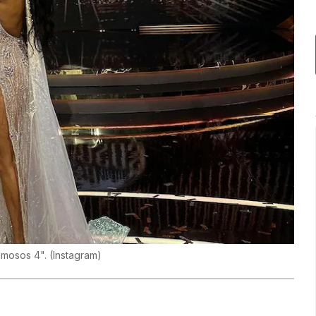
famosos 4".
(
Instagram
)