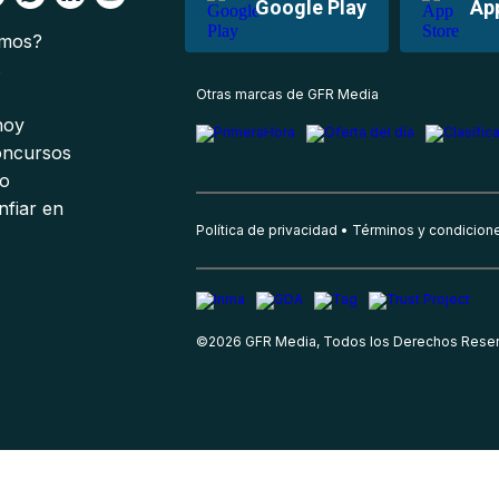
Google Play
Ap
omos?
s
Otras marcas de GFR Media
 hoy
oncursos
io
nfiar en
Política de privacidad
Términos y condicion
©
2026
GFR Media, Todos los Derechos Rese