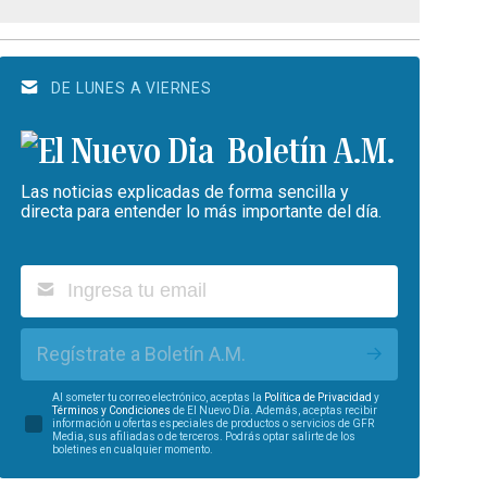
DE LUNES A VIERNES
Boletín A.M.
Las noticias explicadas de forma sencilla y
directa para entender lo más importante del día.
Regístrate a Boletín A.M.
Al someter tu correo electrónico, aceptas la
Política de Privacidad
y
Términos y Condiciones
de El Nuevo Día. Además, aceptas recibir
información u ofertas especiales de productos o servicios de GFR
Media, sus afiliadas o de terceros. Podrás optar salirte de los
boletines en cualquier momento.