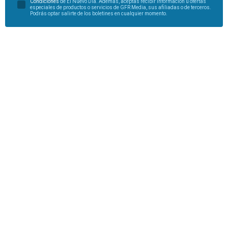
Condiciones
de El Nuevo Día. Además, aceptas recibir información u ofertas
especiales de productos o servicios de GFR Media, sus afiliadas o de terceros.
Podrás optar salirte de los boletines en cualquier momento.