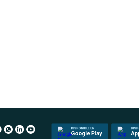
DISPONIBLE EN
DISP
Google Play
Ap