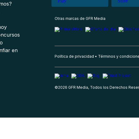
omos?
s
Otras marcas de GFR Media
 hoy
oncursos
io
nfiar en
Política de privacidad
Términos y condicion
©
2026
GFR Media, Todos los Derechos Rese