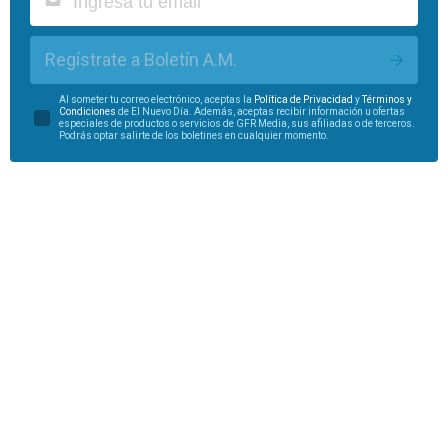
Regístrate a Boletín A.M.
Al someter tu correo electrónico, aceptas la
Política de Privacidad
y
Términos y
Condiciones
de El Nuevo Día. Además, aceptas recibir información u ofertas
especiales de productos o servicios de GFR Media, sus afiliadas o de terceros.
Podrás optar salirte de los boletines en cualquier momento.