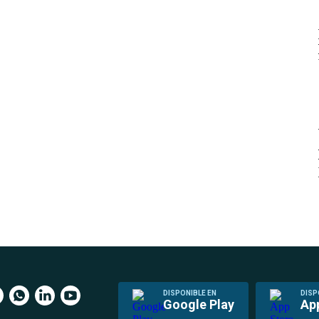
DISPONIBLE EN
DISP
Google Play
Ap