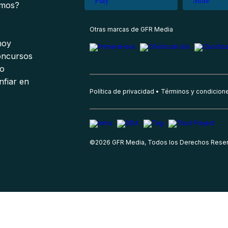
omos?
s
Otras marcas de GFR Media
 hoy
oncursos
io
nfiar en
Política de privacidad
Términos y condicion
©
2026
GFR Media, Todos los Derechos Rese