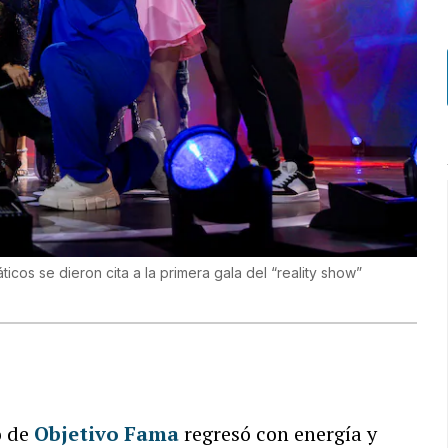
icos se dieron cita a la primera gala del “reality show”
o de
Objetivo Fama
regresó con energía y