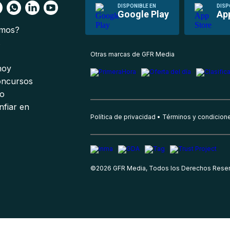
DISPONIBLE EN
DISP
Google Play
Ap
omos?
s
Otras marcas de GFR Media
 hoy
oncursos
io
nfiar en
Política de privacidad
Términos y condicion
©
2026
GFR Media, Todos los Derechos Rese