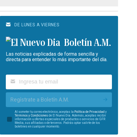
DE LUNES A VIERNES
Boletín A.M.
Las noticias explicadas de forma sencilla y
directa para entender lo más importante del día.
Regístrate a Boletín A.M.
Al someter tu correo electrónico, aceptas la
Política de Privacidad
y
Términos y Condiciones
de El Nuevo Día. Además, aceptas recibir
información u ofertas especiales de productos o servicios de GFR
Media, sus afiliadas o de terceros. Podrás optar salirte de los
boletines en cualquier momento.