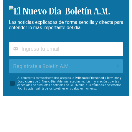
Boletín A.M.
Las noticias explicadas de forma sencilla y directa para
entender lo más importante del día.
Regístrate a Boletín A.M.
Al someter tu correo electrónico, aceptas la
Política de Privacidad
y
Términos y
Condiciones
de El Nuevo Día. Además, aceptas recibir información u ofertas
especiales de productos o servicios de GFR Media, sus afiliadas o de terceros.
Podrás optar salirte de los boletines en cualquier momento.