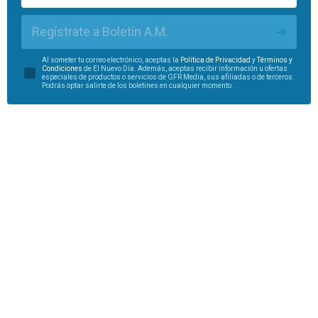
Regístrate a Boletín A.M.
Al someter tu correo electrónico, aceptas la
Política de Privacidad
y
Términos y
Condiciones
de El Nuevo Día. Además, aceptas recibir información u ofertas
especiales de productos o servicios de GFR Media, sus afiliadas o de terceros.
Podrás optar salirte de los boletines en cualquier momento.