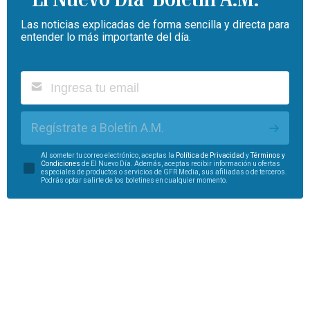
Las noticias explicadas de forma sencilla y directa para
entender lo más importante del día.
Regístrate a Boletín A.M.
Al someter tu correo electrónico, aceptas la
Política de Privacidad
y
Términos y
Condiciones
de El Nuevo Día. Además, aceptas recibir información u ofertas
especiales de productos o servicios de GFR Media, sus afiliadas o de terceros.
Podrás optar salirte de los boletines en cualquier momento.