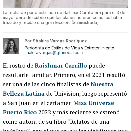
La fecha de parto estimada de Raihmar Carrillo era para el 3 de
mayo, pero descubrió que los planes no eran como los había
trazado y recibió una gran lección.
(
Suministrada
)
Por
Shakira Vargas Rodríguez
Periodista de Estilos de Vida y Entretenimiento
shakira.vargas@gfrmedia.com
El rostro de
Raishmar Carrillo
puede
resultarle familiar. Primero, en el 2021 resultó
ser una de las cinco finalistas de
Nuestra
Belleza Latina
de Univision, luego representó
a San Juan en el certamen
Miss Universe
Puerto Rico
2022 y más reciente se estrenó
como autora de su libro “Relatos de una
huérfana”, con el que revela las vicisitudes que