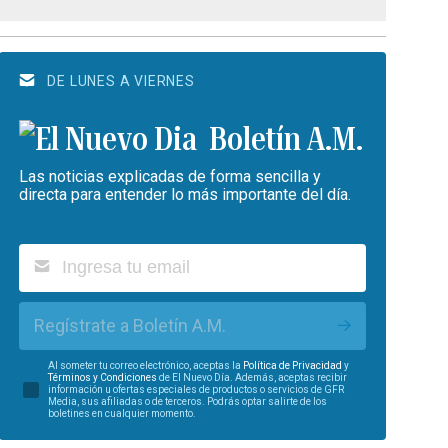
DE LUNES A VIERNES
Boletín A.M.
Las noticias explicadas de forma sencilla y
directa para entender lo más importante del día.
Regístrate a Boletín A.M.
Al someter tu correo electrónico, aceptas la
Política de Privacidad
y
Términos y Condiciones
de El Nuevo Día. Además, aceptas recibir
información u ofertas especiales de productos o servicios de GFR
Media, sus afiliadas o de terceros. Podrás optar salirte de los
boletines en cualquier momento.