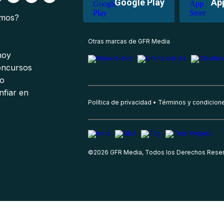
Google Play
Ap
omos?
s
Otras marcas de GFR Media
 hoy
oncursos
io
nfiar en
Política de privacidad
Términos y condicion
©
2026
GFR Media, Todos los Derechos Rese