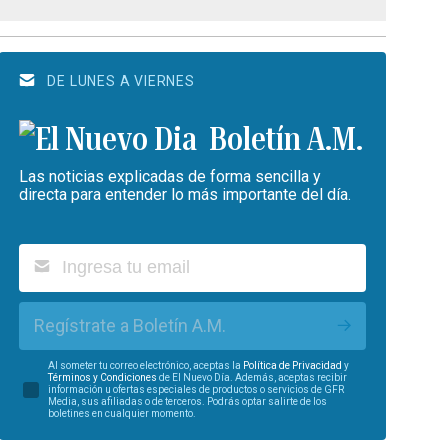
DE LUNES A VIERNES
Boletín A.M.
Las noticias explicadas de forma sencilla y
directa para entender lo más importante del día.
Regístrate a Boletín A.M.
Al someter tu correo electrónico, aceptas la
Política de Privacidad
y
Términos y Condiciones
de El Nuevo Día. Además, aceptas recibir
información u ofertas especiales de productos o servicios de GFR
Media, sus afiliadas o de terceros. Podrás optar salirte de los
boletines en cualquier momento.