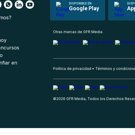
DISPONIBLE EN
DISP
Google Play
Ap
omos?
s
Otras marcas de GFR Media
 hoy
oncursos
io
nfiar en
Política de privacidad
Términos y condicion
©
2026
GFR Media, Todos los Derechos Rese