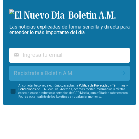
Boletín A.M.
Las noticias explicadas de forma sencilla y directa para
entender lo más importante del día.
Regístrate a Boletín A.M.
Al someter tu correo electrónico, aceptas la
Política de Privacidad
y
Términos y
Condiciones
de El Nuevo Día. Además, aceptas recibir información u ofertas
especiales de productos o servicios de GFR Media, sus afiliadas o de terceros.
Podrás optar salirte de los boletines en cualquier momento.