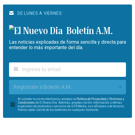
DE LUNES A VIERNES
Boletín A.M.
Las noticias explicadas de forma sencilla y directa para
entender lo más importante del día.
Regístrate a Boletín A.M.
Al someter tu correo electrónico, aceptas la
Política de Privacidad
y
Términos y
Condiciones
de El Nuevo Día. Además, aceptas recibir información u ofertas
especiales de productos o servicios de GFR Media, sus afiliadas o de terceros.
Podrás optar salirte de los boletines en cualquier momento.