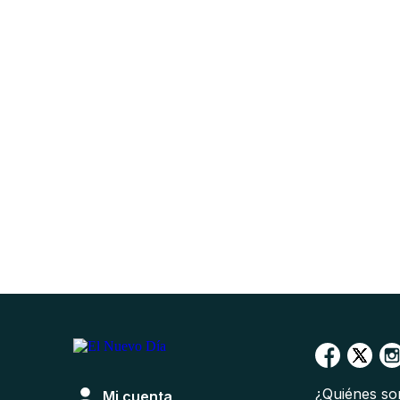
¿Quiénes s
Mi cuenta