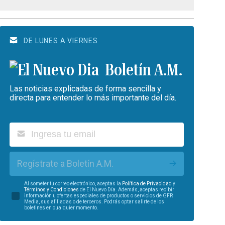
DE LUNES A VIERNES
Boletín A.M.
Las noticias explicadas de forma sencilla y
directa para entender lo más importante del día.
Regístrate a Boletín A.M.
Al someter tu correo electrónico, aceptas la
Política de Privacidad
y
Términos y Condiciones
de El Nuevo Día. Además, aceptas recibir
información u ofertas especiales de productos o servicios de GFR
Media, sus afiliadas o de terceros. Podrás optar salirte de los
boletines en cualquier momento.