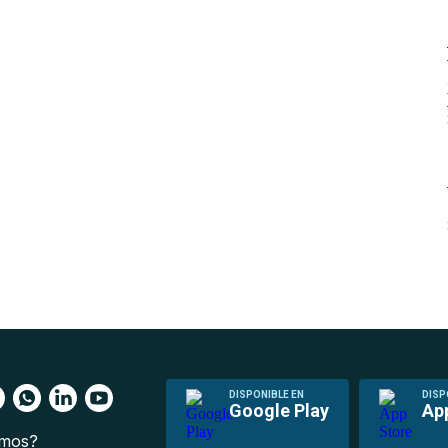
DISPONIBLE EN
DISP
Google Play
Ap
omos?