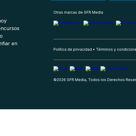
s
Otras marcas de GFR Media
 hoy
oncursos
io
nfiar en
Política de privacidad
Términos y condicion
©
2026
GFR Media, Todos los Derechos Rese