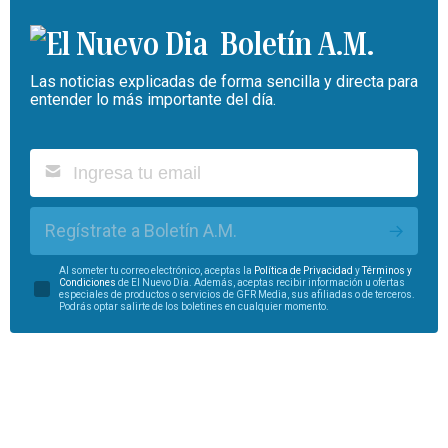
Boletín A.M.
Las noticias explicadas de forma sencilla y directa para
entender lo más importante del día.
Regístrate a Boletín A.M.
Al someter tu correo electrónico, aceptas la
Política de Privacidad
y
Términos y
Condiciones
de El Nuevo Día. Además, aceptas recibir información u ofertas
especiales de productos o servicios de GFR Media, sus afiliadas o de terceros.
Podrás optar salirte de los boletines en cualquier momento.