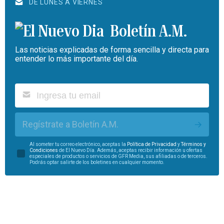
DE LUNES A VIERNES
Boletín A.M.
Las noticias explicadas de forma sencilla y directa para
entender lo más importante del día.
Regístrate a Boletín A.M.
Al someter tu correo electrónico, aceptas la
Política de Privacidad
y
Términos y
Condiciones
de El Nuevo Día. Además, aceptas recibir información u ofertas
especiales de productos o servicios de GFR Media, sus afiliadas o de terceros.
Podrás optar salirte de los boletines en cualquier momento.