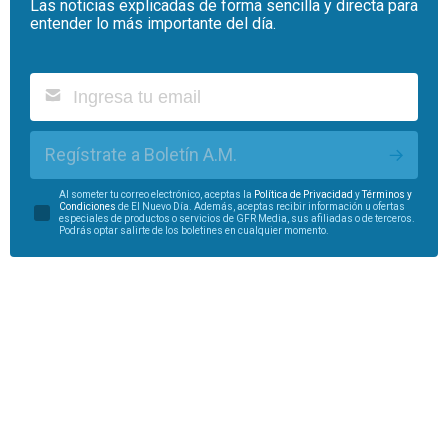
Las noticias explicadas de forma sencilla y directa para
entender lo más importante del día.
Regístrate a Boletín A.M.
Al someter tu correo electrónico, aceptas la
Política de Privacidad
y
Términos y
Condiciones
de El Nuevo Día. Además, aceptas recibir información u ofertas
especiales de productos o servicios de GFR Media, sus afiliadas o de terceros.
Podrás optar salirte de los boletines en cualquier momento.