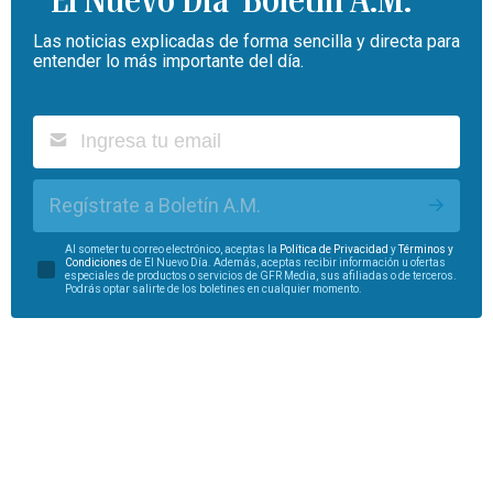
Las noticias explicadas de forma sencilla y directa para
entender lo más importante del día.
Regístrate a Boletín A.M.
Al someter tu correo electrónico, aceptas la
Política de Privacidad
y
Términos y
Condiciones
de El Nuevo Día. Además, aceptas recibir información u ofertas
especiales de productos o servicios de GFR Media, sus afiliadas o de terceros.
Podrás optar salirte de los boletines en cualquier momento.