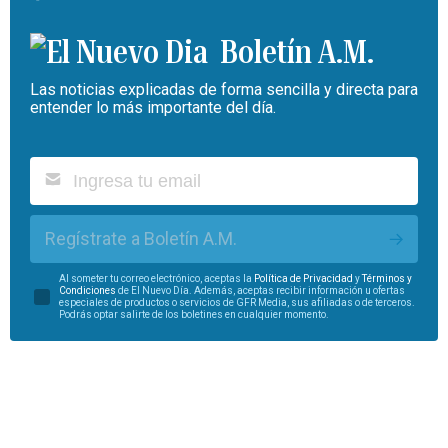
Boletín A.M.
Las noticias explicadas de forma sencilla y directa para
entender lo más importante del día.
Regístrate a Boletín A.M.
Al someter tu correo electrónico, aceptas la
Política de Privacidad
y
Términos y
Condiciones
de El Nuevo Día. Además, aceptas recibir información u ofertas
especiales de productos o servicios de GFR Media, sus afiliadas o de terceros.
Podrás optar salirte de los boletines en cualquier momento.