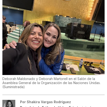
Deborah Maldonado y Deborah Martorell en el Salón de la
Asamblea General de la Organización de las Naciones Unidas.
(
Suministrada
)
Por
Shakira Vargas Rodríguez