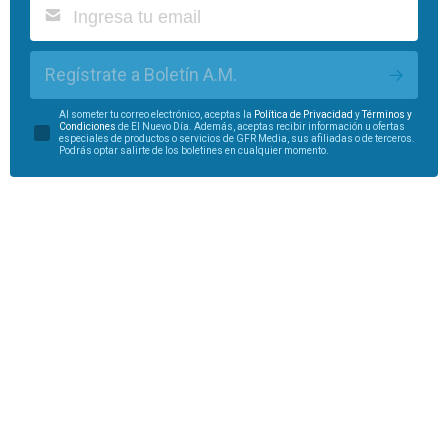
Regístrate a Boletín A.M.
Al someter tu correo electrónico, aceptas la
Política de Privacidad
y
Términos y
Condiciones
de El Nuevo Día. Además, aceptas recibir información u ofertas
especiales de productos o servicios de GFR Media, sus afiliadas o de terceros.
Podrás optar salirte de los boletines en cualquier momento.