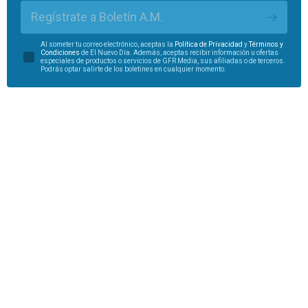
Regístrate a Boletín A.M.
Al someter tu correo electrónico, aceptas la
Política de Privacidad
y
Términos y
Condiciones
de El Nuevo Día. Además, aceptas recibir información u ofertas
especiales de productos o servicios de GFR Media, sus afiliadas o de terceros.
Podrás optar salirte de los boletines en cualquier momento.