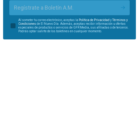
Regístrate a Boletín A.M.
Al someter tu correo electrónico, aceptas la
Política de Privacidad
y
Términos y
Condiciones
de El Nuevo Día. Además, aceptas recibir información u ofertas
especiales de productos o servicios de GFR Media, sus afiliadas o de terceros.
Podrás optar salirte de los boletines en cualquier momento.