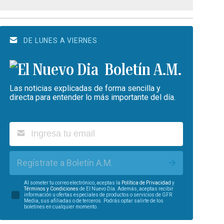
DE LUNES A VIERNES
Boletín A.M.
Las noticias explicadas de forma sencilla y
directa para entender lo más importante del día.
Regístrate a Boletín A.M.
Al someter tu correo electrónico, aceptas la
Política de Privacidad
y
Términos y Condiciones
de El Nuevo Día. Además, aceptas recibir
información u ofertas especiales de productos o servicios de GFR
Media, sus afiliadas o de terceros. Podrás optar salirte de los
boletines en cualquier momento.