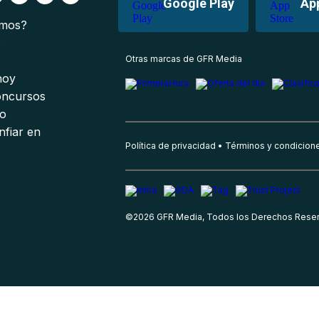
Google Play
Ap
omos?
s
Otras marcas de GFR Media
 hoy
oncursos
io
nfiar en
Política de privacidad
Términos y condicion
©
2026
GFR Media, Todos los Derechos Rese