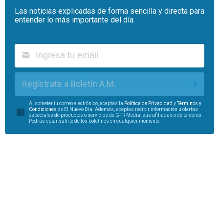
Las noticias explicadas de forma sencilla y directa para
entender lo más importante del día.
Regístrate a Boletín A.M.
Al someter tu correo electrónico, aceptas la
Política de Privacidad
y
Términos y
Condiciones
de El Nuevo Día. Además, aceptas recibir información u ofertas
especiales de productos o servicios de GFR Media, sus afiliadas o de terceros.
Podrás optar salirte de los boletines en cualquier momento.