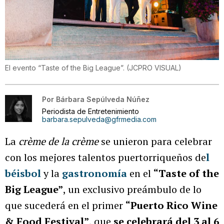
El evento “Taste of the Big League”.
(
JCPRO VISUAL
)
Por
Bárbara Sepúlveda Núñez
Periodista de Entretenimiento
barbara.sepulveda@gfrmedia.com
La
crème de la crème
se unieron para celebrar
con los mejores talentos puertorriqueños de
l
béisbol
y la
gastronomía
en el
“Taste of the
Big League”
, un exclusivo preámbulo de lo
que sucederá en el primer
“Puerto Rico Wine
& Food Festival”
, que
se celebrará del 3 al 6