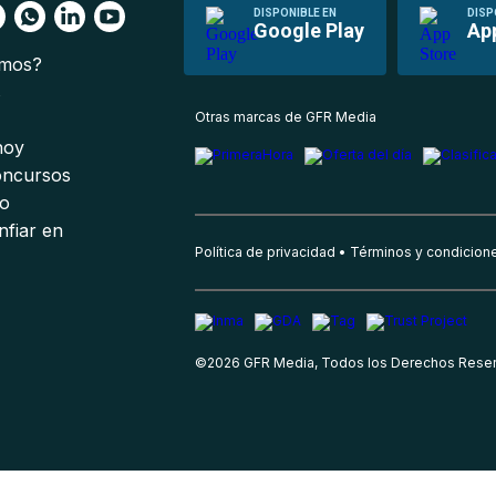
DISPONIBLE EN
DISP
Google Play
Ap
omos?
s
Otras marcas de GFR Media
 hoy
oncursos
io
nfiar en
Política de privacidad
Términos y condicion
©
2026
GFR Media, Todos los Derechos Rese