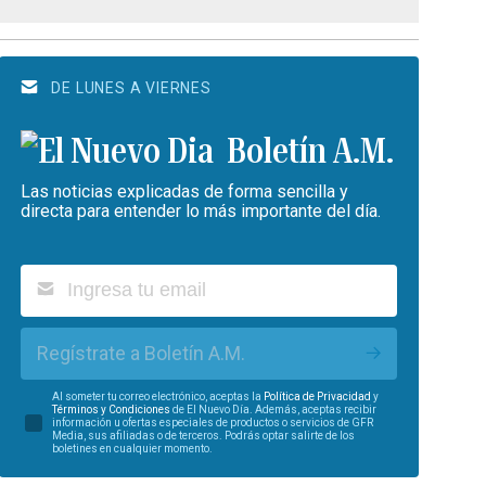
DE LUNES A VIERNES
Boletín A.M.
Las noticias explicadas de forma sencilla y
directa para entender lo más importante del día.
Regístrate a Boletín A.M.
Al someter tu correo electrónico, aceptas la
Política de Privacidad
y
Términos y Condiciones
de El Nuevo Día. Además, aceptas recibir
información u ofertas especiales de productos o servicios de GFR
Media, sus afiliadas o de terceros. Podrás optar salirte de los
boletines en cualquier momento.