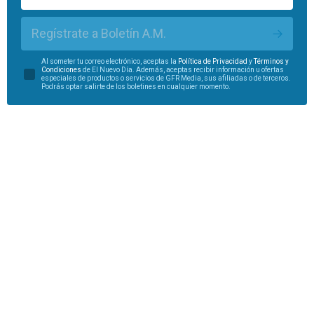
Regístrate a Boletín A.M.
Al someter tu correo electrónico, aceptas la
Política de Privacidad
y
Términos y
Condiciones
de El Nuevo Día. Además, aceptas recibir información u ofertas
especiales de productos o servicios de GFR Media, sus afiliadas o de terceros.
Podrás optar salirte de los boletines en cualquier momento.