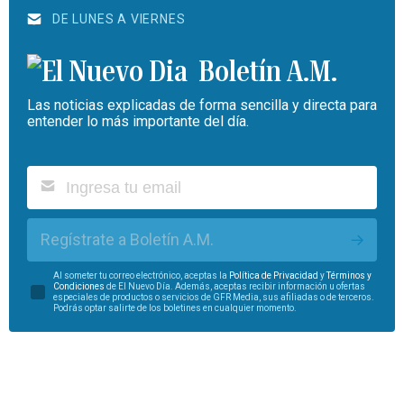
DE LUNES A VIERNES
Boletín A.M.
Las noticias explicadas de forma sencilla y directa para
entender lo más importante del día.
Regístrate a Boletín A.M.
Al someter tu correo electrónico, aceptas la
Política de Privacidad
y
Términos y
Condiciones
de El Nuevo Día. Además, aceptas recibir información u ofertas
especiales de productos o servicios de GFR Media, sus afiliadas o de terceros.
Podrás optar salirte de los boletines en cualquier momento.