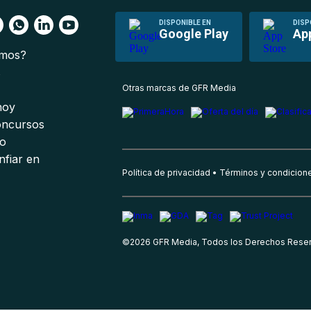
DISPONIBLE EN
DISP
Google Play
Ap
omos?
s
Otras marcas de GFR Media
 hoy
oncursos
io
nfiar en
Política de privacidad
Términos y condicion
©
2026
GFR Media, Todos los Derechos Rese