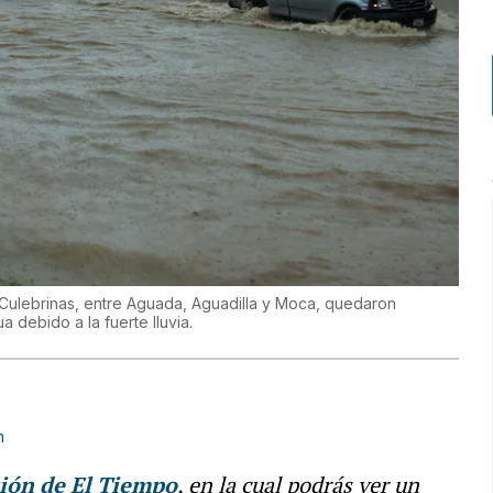
o Culebrinas, entre Aguada, Aguadilla y Moca, quedaron
 debido a la fuerte lluvia.
m
ión de El Tiempo
, en la cual podrás ver un