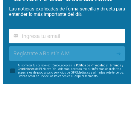
Las noticias explicadas de forma sencilla y directa para
entender lo más importante del día.
Regístrate a Boletín A.M.
Al someter tu correo electrónico, aceptas la
Política de Privacidad
y
Términos y
Condiciones
de El Nuevo Día. Además, aceptas recibir información u ofertas
especiales de productos o servicios de GFR Media, sus afiliadas o de terceros.
Podrás optar salirte de los boletines en cualquier momento.