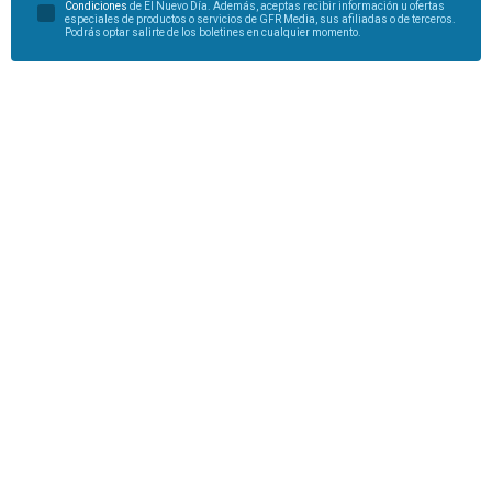
Condiciones
de El Nuevo Día. Además, aceptas recibir información u ofertas
especiales de productos o servicios de GFR Media, sus afiliadas o de terceros.
Podrás optar salirte de los boletines en cualquier momento.