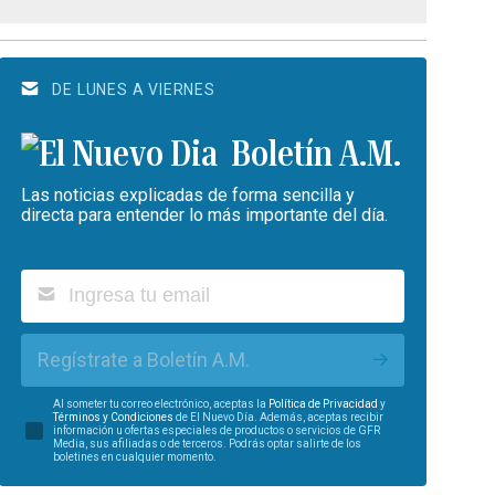
DE LUNES A VIERNES
Boletín A.M.
Las noticias explicadas de forma sencilla y
directa para entender lo más importante del día.
Regístrate a Boletín A.M.
Al someter tu correo electrónico, aceptas la
Política de Privacidad
y
Términos y Condiciones
de El Nuevo Día. Además, aceptas recibir
información u ofertas especiales de productos o servicios de GFR
Media, sus afiliadas o de terceros. Podrás optar salirte de los
boletines en cualquier momento.