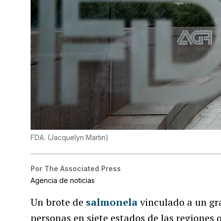
FDA.
(
Jacquelyn Martin
)
Por
The Associated Press
Agencia de noticias
Un brote de
salmonela
vinculado a un gr
personas en siete estados de las regiones 