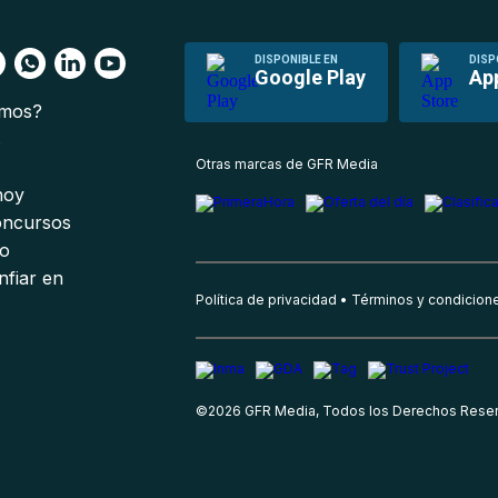
DISPONIBLE EN
DISP
Google Play
Ap
omos?
s
Otras marcas de GFR Media
 hoy
oncursos
io
nfiar en
Política de privacidad
Términos y condicion
©
2026
GFR Media, Todos los Derechos Rese