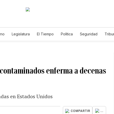
rno
Legislatura
El Tiempo
Política
Seguridad
Tribu
Educador
Caso Gabriela Nicole
s contaminados enferma a decenas
adas en Estados Unidos
...
COMPARTIR