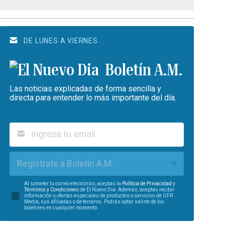
DE LUNES A VIERNES
Boletín A.M.
Las noticias explicadas de forma sencilla y
directa para entender lo más importante del día.
Regístrate a Boletín A.M.
Al someter tu correo electrónico, aceptas la
Política de Privacidad
y
Términos y Condiciones
de El Nuevo Día. Además, aceptas recibir
información u ofertas especiales de productos o servicios de GFR
Media, sus afiliadas o de terceros. Podrás optar salirte de los
boletines en cualquier momento.