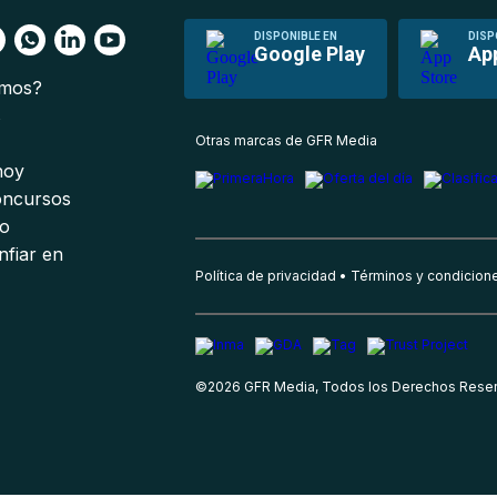
DISPONIBLE EN
DISP
Google Play
Ap
omos?
s
Otras marcas de GFR Media
 hoy
oncursos
io
nfiar en
Política de privacidad
Términos y condicion
©
2026
GFR Media, Todos los Derechos Rese