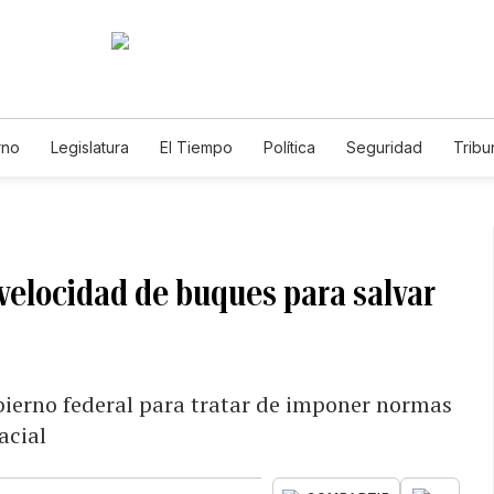
rno
Legislatura
El Tiempo
Política
Seguridad
Tribu
Educador
Caso Gabriela Nicole
elocidad de buques para salvar
ierno federal para tratar de imponer normas
acial