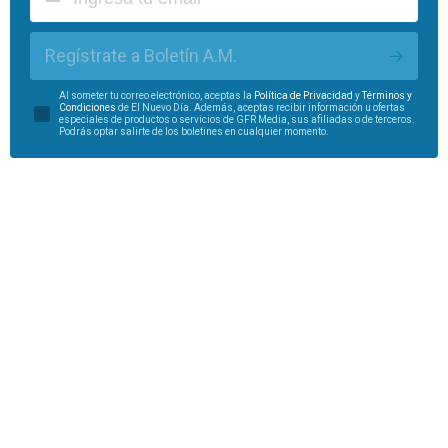
Regístrate a Boletín A.M.
Al someter tu correo electrónico, aceptas la
Política de Privacidad
y
Términos y
Condiciones
de El Nuevo Día. Además, aceptas recibir información u ofertas
especiales de productos o servicios de GFR Media, sus afiliadas o de terceros.
Podrás optar salirte de los boletines en cualquier momento.