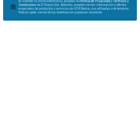
Al someter tu correo electrónico, aceptas la
Política de Privacidad
y
Términos y
Condiciones
de El Nuevo Día. Además, aceptas recibir información u ofertas
especiales de productos o servicios de GFR Media, sus afiliadas o de terceros.
Podrás optar salirte de los boletines en cualquier momento.