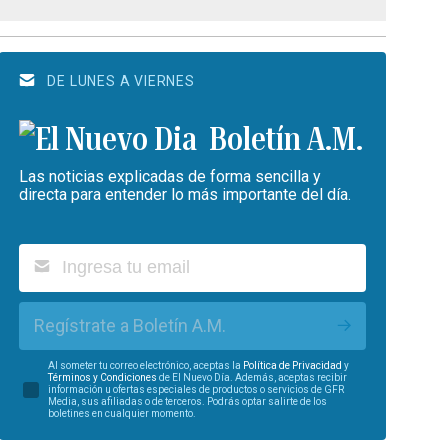
DE LUNES A VIERNES
Boletín A.M.
Las noticias explicadas de forma sencilla y
directa para entender lo más importante del día.
Regístrate a Boletín A.M.
Al someter tu correo electrónico, aceptas la
Política de Privacidad
y
Términos y Condiciones
de El Nuevo Día. Además, aceptas recibir
información u ofertas especiales de productos o servicios de GFR
Media, sus afiliadas o de terceros. Podrás optar salirte de los
boletines en cualquier momento.