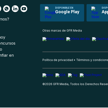
DISPONIBLE EN
DISP
Google Play
Ap
omos?
s
Otras marcas de GFR Media
 hoy
oncursos
io
nfiar en
Política de privacidad
Términos y condicion
©
2026
GFR Media, Todos los Derechos Rese