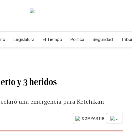
rno
Legislatura
El Tiempo
Política
Seguridad
Tribu
Educador
Caso Gabriela Nicole
erto y 3 heridos
declaró una emergencia para Ketchikan
...
COMPARTIR